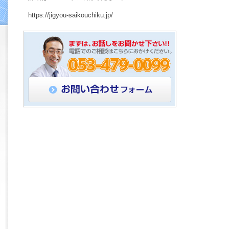
https://jigyou-saikouchiku.jp/